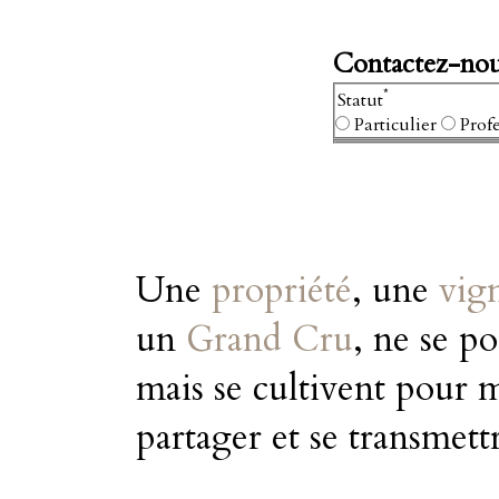
Contactez-no
*
Statut
Particulier
Prof
Une
propriété
, une
vig
un
Grand Cru
, ne se po
mais se cultivent pour 
partager et se transmett