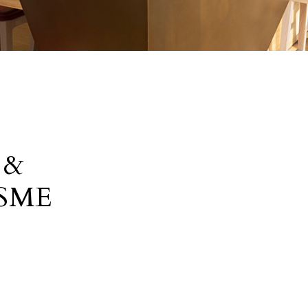
 &
SME