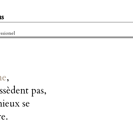
us
essionel
ne
,
ssèdent pas,
mieux se
re.