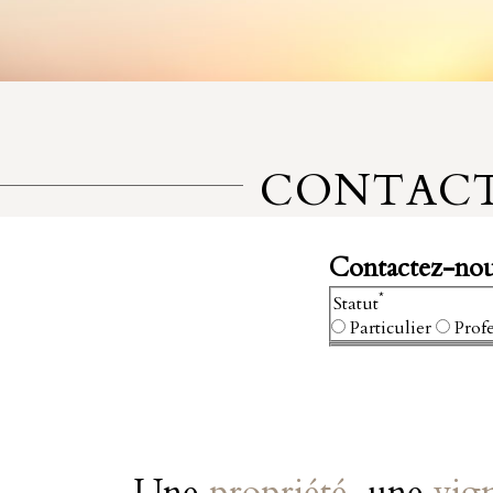
CONTAC
Contactez-no
*
Statut
Particulier
Prof
Une
propriété
, une
vig