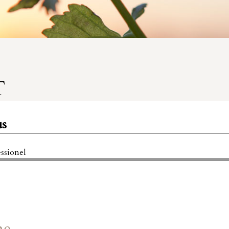
T
us
essionel
ne
,