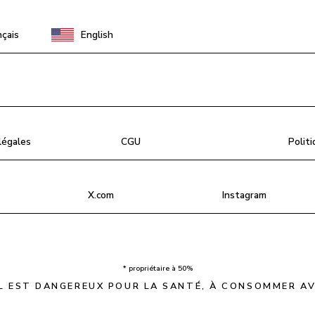
nçais
English
légales
CGU
Politi
X.com
Instagram
* propriétaire à 50%
L EST DANGEREUX POUR LA SANTÉ, À CONSOMMER A